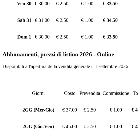
Ven 30
€ 30.00
€ 2.50
€ 1.00
€ 33.50
Sab 31
€ 31.00
€ 2.50
€ 1.00
€ 34.50
Dom 1
€ 30.00
€ 2.50
€ 1.00
€ 33.50
Abbonamenti, prezzi di listino 2026 - Online
Disponibili all'apertura della vendita generale il 1 settembre 2026
Giorni
Costo
Prevendita
Commissione
To
2GG (Mer-Gio)
€ 37.00
€ 2.50
€ 1.00
€ 4
2GG (Gio-Ven)
€ 45.00
€ 2.50
€ 1.00
€ 4