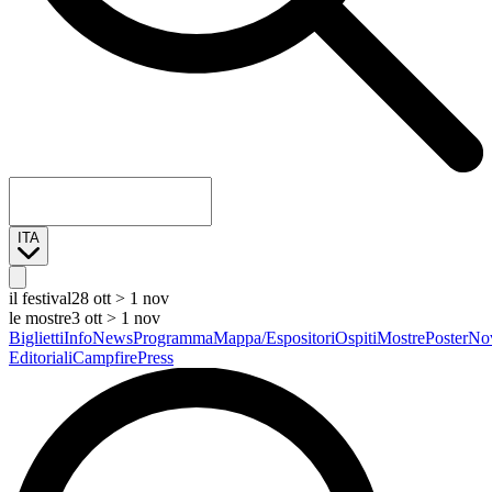
ITA
il festival
28 ott > 1 nov
le mostre
3 ott > 1 nov
Biglietti
Info
News
Programma
Mappa/Espositori
Ospiti
Mostre
Poster
Nov
Editoriali
Campfire
Press