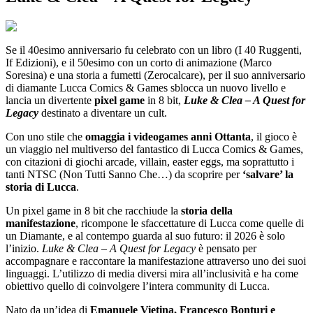
Se il 40esimo anniversario fu celebrato con un libro (I 40 Ruggenti,
If Edizioni), e il 50esimo con un corto di animazione (Marco
Soresina) e una storia a fumetti (Zerocalcare), per il suo anniversario
di diamante Lucca Comics & Games sblocca un nuovo livello e
lancia un divertente
pixel game
in 8 bit,
Luke & Clea – A Quest for
Legacy
destinato a diventare un cult.
Con uno stile che
omaggia i videogames anni Ottanta
, il gioco è
un viaggio nel multiverso del fantastico di Lucca Comics & Games,
con citazioni di giochi arcade, villain, easter eggs, ma soprattutto i
tanti NTSC (Non Tutti Sanno Che…) da scoprire per
‘salvare’ la
storia di Lucca
.
Un pixel game in 8 bit che racchiude la
storia della
manifestazione
, ricompone le sfaccettature di Lucca come quelle di
un Diamante, e al contempo guarda al suo futuro: il 2026 è solo
l’inizio.
Luke & Clea – A Quest for Legacy
è pensato per
accompagnare e raccontare la manifestazione attraverso uno dei suoi
linguaggi. L’utilizzo di media diversi mira all’inclusività e ha come
obiettivo quello di coinvolgere l’intera community di Lucca.
Nato da un’idea di
Emanuele Vietina, Francesco Bonturi e