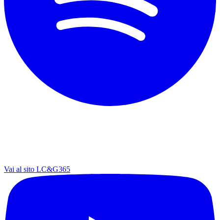
Vai al sito LC&G365