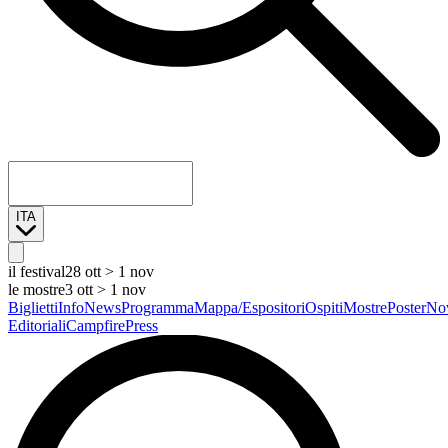
ITA
il festival
28 ott > 1 nov
le mostre
3 ott > 1 nov
Biglietti
Info
News
Programma
Mappa/Espositori
Ospiti
Mostre
Poster
Nov
Editoriali
Campfire
Press