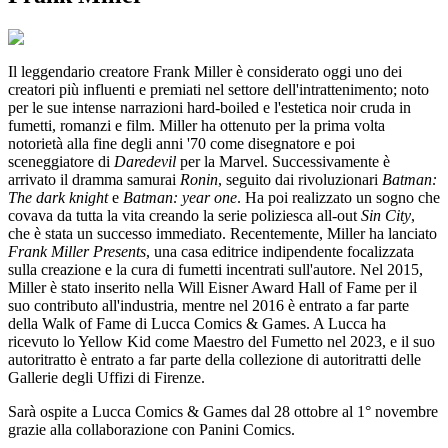
Il leggendario creatore Frank Miller è considerato oggi uno dei
creatori più influenti e premiati nel settore dell'intrattenimento; noto
per le sue intense narrazioni hard-boiled e l'estetica noir cruda in
fumetti, romanzi e film. Miller ha ottenuto per la prima volta
notorietà alla fine degli anni '70 come disegnatore e poi
sceneggiatore di
Daredevil
per la Marvel. Successivamente è
arrivato il dramma samurai
Ronin
, seguito dai rivoluzionari
Batman:
The dark knight
e
Batman: year one
. Ha poi realizzato un sogno che
covava da tutta la vita creando la serie poliziesca all-out
Sin City
,
che è stata un successo immediato. Recentemente, Miller ha lanciato
Frank Miller Presents
, una casa editrice indipendente focalizzata
sulla creazione e la cura di fumetti incentrati sull'autore. Nel 2015,
Miller è stato inserito nella Will Eisner Award Hall of Fame per il
suo contributo all'industria, mentre nel 2016 è entrato a far parte
della Walk of Fame di Lucca Comics & Games. A Lucca ha
ricevuto lo Yellow Kid come Maestro del Fumetto nel 2023, e il suo
autoritratto è entrato a far parte della collezione di autoritratti delle
Gallerie degli Uffizi di Firenze.
Sarà ospite a Lucca Comics & Games dal 28 ottobre al 1° novembre
grazie alla collaborazione con Panini Comics.