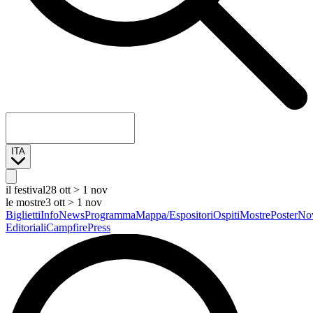
ITA
il festival
28 ott > 1 nov
le mostre
3 ott > 1 nov
Biglietti
Info
News
Programma
Mappa/Espositori
Ospiti
Mostre
Poster
Nov
Editoriali
Campfire
Press